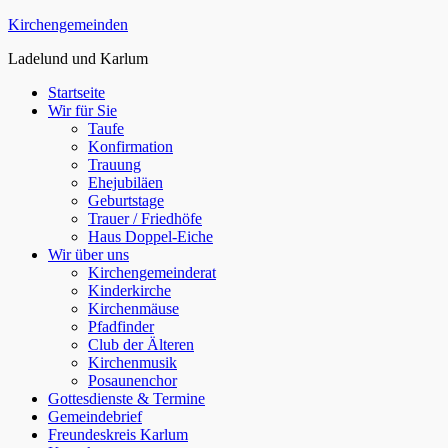
Zum
Kirchengemeinden
Inhalt
Ladelund und Karlum
springen
Startseite
Wir für Sie
Taufe
Konfirmation
Trauung
Ehejubiläen
Geburtstage
Trauer / Friedhöfe
Haus Doppel-Eiche
Wir über uns
Kirchengemeinderat
Kinderkirche
Kirchenmäuse
Pfadfinder
Club der Älteren
Kirchenmusik
Posaunenchor
Gottesdienste & Termine
Gemeindebrief
Freundeskreis Karlum