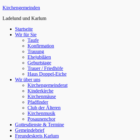
Zum
Kirchengemeinden
Inhalt
Ladelund und Karlum
springen
Startseite
Wir für Sie
Taufe
Konfirmation
Trauung
Ehejubiläen
Geburtstage
Trauer / Friedhöfe
Haus Doppel-Eiche
Wir über uns
Kirchengemeinderat
Kinderkirche
Kirchenmäuse
Pfadfinder
Club der Älteren
Kirchenmusik
Posaunenchor
Gottesdienste & Termine
Gemeindebrief
Freundeskreis Karlum