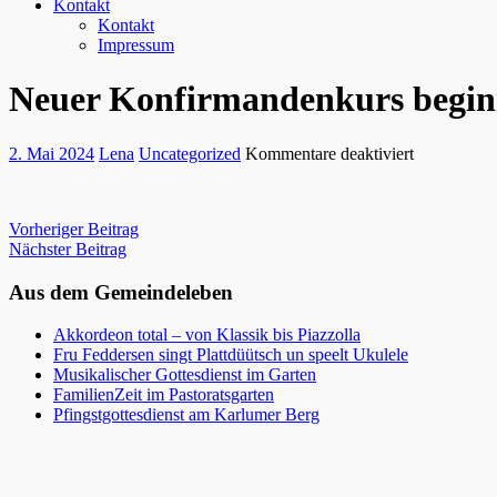
Kontakt
Kontakt
Impressum
Neuer Konfirmandenkurs begin
für
2. Mai 2024
Lena
Uncategorized
Kommentare deaktiviert
Neuer
Konfirmand
beginnt!
Beitragsnavigation
Vorheriger Beitrag
Nächster Beitrag
Aus dem Gemeindeleben
Akkordeon total – von Klassik bis Piazzolla
Fru Feddersen singt Plattdüütsch un speelt Ukulele
Musikalischer Gottesdienst im Garten
FamilienZeit im Pastoratsgarten
Pfingstgottesdienst am Karlumer Berg